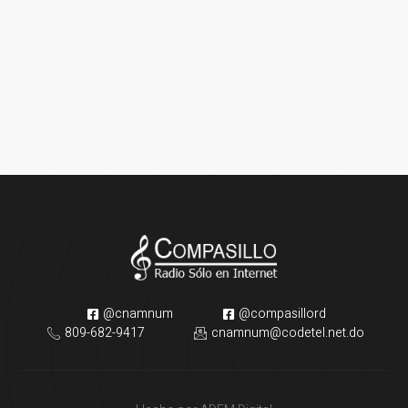
CATEGORY:
SERIES
@cnamnum
@compasillord
809-682-9417
cnamnum@codetel.net.do