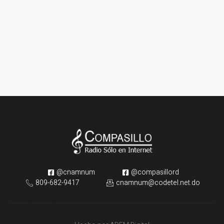
CATEGORY:
PACKAGES
@cnamnum
@compasillord
809-682-9417
cnamnum@codetel.net.do