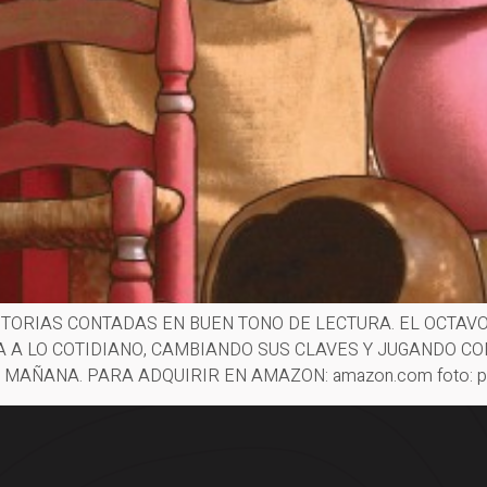
STORIAS CONTADAS EN BUEN TONO DE LECTURA. EL OCTA
 A LO COTIDIANO, CAMBIANDO SUS CLAVES Y JUGANDO CON
 MAÑANA. PARA ADQUIRIR EN AMAZON: amazon.com foto: p