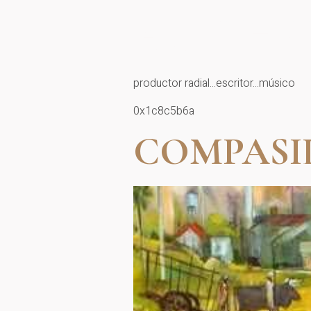
AUTHO
productor radial...escritor...músico
0x1c8c5b6a
COMPASI